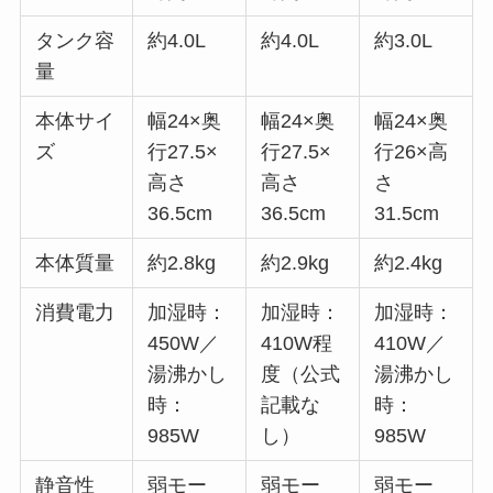
タンク容
約4.0L
約4.0L
約3.0L
量
本体サイ
幅24×奥
幅24×奥
幅24×奥
ズ
行27.5×
行27.5×
行26×高
高さ
高さ
さ
36.5cm
36.5cm
31.5cm
本体質量
約2.8kg
約2.9kg
約2.4kg
消費電力
加湿時：
加湿時：
加湿時：
450W／
410W程
410W／
湯沸かし
度（公式
湯沸かし
時：
記載な
時：
985W
し）
985W
静音性
弱モー
弱モー
弱モー