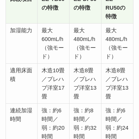
の特徴
の特徴
RU50の
特徴
加湿能力
最大
最大
最大
600mL/h
480mL/h
480mL/h
（強モー
（強モー
（強モー
ド）
ド）
ド）
適用床面
木造10畳
木造8畳
木造8畳
積
／プレハ
／プレハ
／プレハ
ブ洋室17
ブ洋室13
ブ洋室13
畳
畳
畳
連続加湿
強：約6
強：約8
強：約6
時間
時間／
時間／
時間／
弱：約20
弱：約32
弱：約24
時間
時間
時間