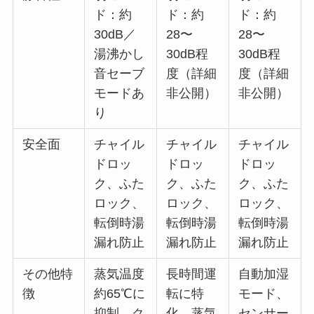
ド：約
ド：約
ド：約
30dB／
28〜
28〜
湯沸かし
30dB程
30dB程
音セーブ
度（詳細
度（詳細
モードあ
非公開）
非公開）
り
安全面
チャイル
チャイル
チャイル
ドロッ
ドロッ
ドロッ
ク、ふた
ク、ふた
ク、ふた
ロック、
ロック、
ロック、
転倒時湯
転倒時湯
転倒時湯
漏れ防止
漏れ防止
漏れ防止
その他特
蒸気温度
長時間運
自動加湿
徴
約65℃に
転に特
モード、
抑制、ク
化、蒸気
センサー